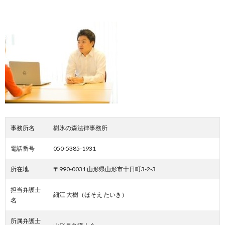
事務所名
樹氷の森法律事務所
電話番号
050-5385-1931
所在地
〒990-0031 山形県山形市十日町3-2-3
担当弁護士
細江 大樹（ほそえ たいき）
名
所属弁護士