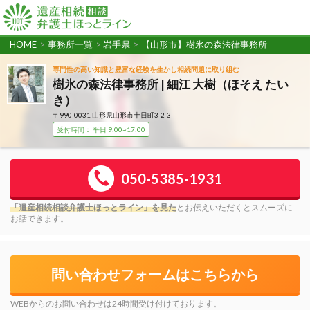
HOME
>
事務所一覧
>
岩手県
>
【山形市】樹氷の森法律事務所
専門性の高い知識と豊富な経験を生かし相続問題に取り組む
樹氷の森法律事務所 | 細江 大樹（ほそえ たい
き）
〒990-0031 山形県山形市十日町3-2-3
受付時間： 平日 9:00~17:00
050-5385-1931
「遺産相続相談弁護士ほっとライン」を見た
とお伝えいただくとスムーズに
お話できます。
問い合わせフォームはこちらから
WEBからのお問い合わせは24時間受け付けております。