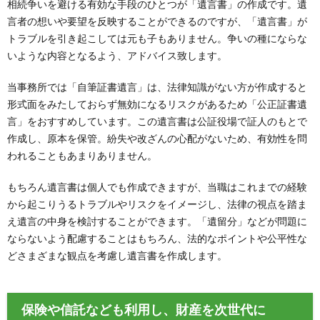
相続争いを避ける有効な手段のひとつが「遺言書」の作成です。遺
言者の想いや要望を反映することができるのですが、「遺言書」が
トラブルを引き起こしては元も子もありません。争いの種にならな
いような内容となるよう、アドバイス致します。
当事務所では「自筆証書遺言」は、法律知識がない方が作成すると
形式面をみたしておらず無効になるリスクがあるため「公正証書遺
言」をおすすめしています。この遺言書は公証役場で証人のもとで
作成し、原本を保管。紛失や改ざんの心配がないため、有効性を問
われることもあまりありません。
もちろん遺言書は個人でも作成できますが、当職はこれまでの経験
から起こりうるトラブルやリスクをイメージし、法律の視点を踏ま
え遺言の中身を検討することができます。「遺留分」などが問題に
ならないよう配慮することはもちろん、法的なポイントや公平性な
どさまざまな観点を考慮し遺言書を作成します。
保険や信託なども利用し、財産を次世代に