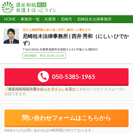
HOME
>
事務所一覧
>
兵庫県
>
尼崎市
>
尼崎桂木法律事務所
厄介な相続問題も粘り強く対応し解決へと導きます
尼崎桂木法律事務所 | 西井 秀和（にしい ひでか
ず）
〒661-0026 兵庫県尼崎市水堂町3-1-21 中塚ビル3階303
受付時間： 平日 10:00~21:00
050-5385-1965
「遺産相続相談弁護士ほっとライン」を見た
とお伝えいただくとスムーズに
お話できます。
問い合わせフォームはこちらから
WEBからのお問い合わせは24時間受け付けております。