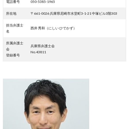
電話番号
050-5385-1965
所在地
〒661-0026 兵庫県尼崎市水堂町3-1-21 中塚ビル3階303
担当弁護士
西井 秀和（にしい ひでかず）
名
所属弁護士
兵庫県弁護士会
会
No.43811
登録番号