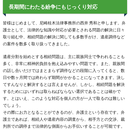
長期間にわたる紛争にもじっくり対応
皆様はじめまして、尼崎桂木法律事務所の西井 秀和と申します。弁
護士として、法律的な知識や対応が必要とされる問題の解決に日々
取り組む中、相続問題の解決に関しても多数手がけ、遺産調停など
の案件を数多く取り扱ってきました。
遺産分割を始めとする相続問題は、主に親族同士で争われることも
多く、非常に精神的負担を抱え込みやすい問題です。また、親族間
の話し合いだけではまとまらず調停などの段階に入ってくると、数
日や数ヶ月間では終わらず期間がかかることになってきます。決し
てすんなりと解決するとは言えませんが、しかし、相続問題を解決
するためにはいずれは取らねばならない選択であることは確かで
す。とはいえ、このような対応を個人の方が一人で取るのは難しい
でしょう。
その際にお力となることができるのが、弁護士という存在です。弁
護士であれば、相続人や遺産内容の調査から、相手方との交渉、裁
判所での調停まで法律的な側面からお手伝いすることが可能です。