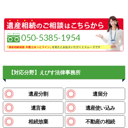
050-5385-1954
【対応分野】えびす法律事務所
遺産分割
遺留分
遺言書
遺産使い込み
相続放棄
不動産の相続