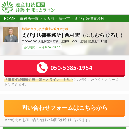
HOME
>
事務所一覧
>
大阪府
>
豊中市
>
えびす法律事務所
地元に根ざした弁護士が親身にサポート
えびす法律事務所 | 西村 宏（にしむら ひろし）
〒560-0082 大阪府豊中市新千里東町1-5-3 千里朝日阪急ビル12階
受付時間： 平日 9:00~18:00
050-5385-1954
「遺産相続相談弁護士ほっとライン」を見た
とお伝えいただくとスムーズに
お話できます。
問い合わせフォームはこちらから
WEBからのお問い合わせは24時間受け付けております。