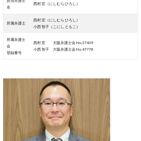
担当弁護士
西村 宏（にしむら ひろし）
名
西村 宏（にしむら ひろし）
所属弁護士
小西 智子（こにし ともこ）
所属弁護士
西村 宏 大阪弁護士会 No.37439
会
小西 智子 大阪弁護士会 No.47778
登録番号