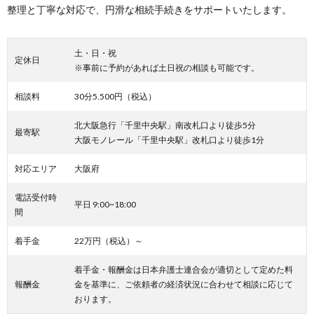
整理と丁寧な対応で、円滑な相続手続きをサポートいたします。
土・日・祝
定休日
※事前に予約があれば土日祝の相談も可能です。
相談料
30分5.500円（税込）
北大阪急行「千里中央駅」南改札口より徒歩5分
最寄駅
大阪モノレール「千里中央駅」改札口より徒歩1分
対応エリア
大阪府
電話受付時
平日 9:00~18:00
間
着手金
22万円（税込）～
着手金・報酬金は日本弁護士連合会が適切として定めた料
報酬金
金を基準に、ご依頼者の経済状況に合わせて相談に応じて
おります。