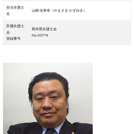
担当弁護士
山崎 佳寿幸（やまさき かずゆき）
名
所属弁護士
熊本県弁護士会
会
No.30774
登録番号