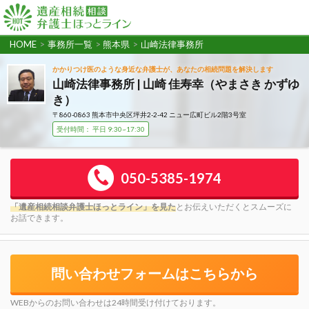
HOME
>
事務所一覧
>
熊本県
>
山崎法律事務所
かかりつけ医のような身近な弁護士が、あなたの相続問題を解決します
山崎法律事務所 | 山崎 佳寿幸（やまさき かずゆ
き）
〒860-0863 熊本市中央区坪井2-2-42 ニュー広町ビル2階3号室
受付時間： 平日 9:30~17:30
050-5385-1974
「遺産相続相談弁護士ほっとライン」を見た
とお伝えいただくとスムーズに
お話できます。
問い合わせフォームはこちらから
WEBからのお問い合わせは24時間受け付けております。