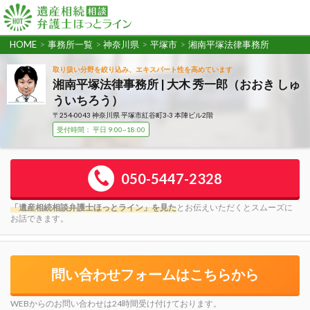
HOME
>
事務所一覧
>
神奈川県
>
平塚市
>
湘南平塚法律事務所
取り扱い分野を絞り込み、エキスパート性を高めています
湘南平塚法律事務所 | 大木 秀一郎（おおき しゅ
ういちろう）
〒254-0043 神奈川県 平塚市紅谷町3-3 本陣ビル2階
受付時間： 平日 9:00~18:00
050-5447-2328
「遺産相続相談弁護士ほっとライン」を見た
とお伝えいただくとスムーズに
お話できます。
問い合わせフォームはこちらから
WEBからのお問い合わせは24時間受け付けております。