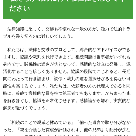
ださい
法律知識に乏しく、交渉も不慣れな一般の方が、独力で法的トラ
ブルを乗り切るのは難しいでしょう。
私たちは、法律と交渉のプロとして、総合的なアドバイスができ
ますし、協議や裁判を代行できます。相続問題は当事者がいずれも
身内です。関係性の近さが仇となって、感情的な対立に発展し、泥
沼化することも珍しくありません。協議の段階でこじれると、長期
間にわたって行き詰まり、調停・裁判の道を選択せざるを得ない可
能性も高まるでしょう。私たちは、依頼者の方の代理人であると同
時に、冷静で客観的な目を持つ第三者でもあります。からまった糸
を解きほぐし、協議を正常化させます。感情論から離れ、実質的な
解決が近づくでしょう。
「相続のことで親戚と揉めている」「偏った遺言で取り分がなか
った」「親を介護した貢献が評価されず、他の兄弟より配分が少な