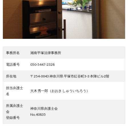
事務所名
湘南平塚法律事務所
電話番号
050-5447-2328
所在地
〒254-0043 神奈川県 平塚市紅谷町3-3 本陣ビル2階
担当弁護士
大木 秀一郎（おおき しゅういちろう）
名
所属弁護士
神奈川県弁護士会
会
No.40835
登録番号