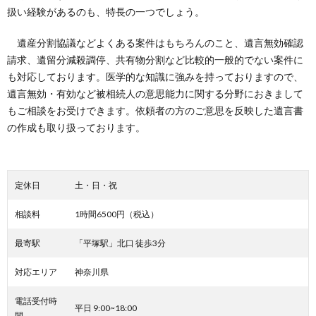
扱い経験があるのも、特長の一つでしょう。
遺産分割協議などよくある案件はもちろんのこと、遺言無効確認
請求、遺留分減殺調停、共有物分割など比較的一般的でない案件に
も対応しております。医学的な知識に強みを持っておりますので、
遺言無効・有効など被相続人の意思能力に関する分野におきまして
もご相談をお受けできます。依頼者の方のご意思を反映した遺言書
の作成も取り扱っております。
定休日
土・日・祝
相談料
1時間6500円（税込）
最寄駅
「平塚駅」北口 徒歩3分
対応エリア
神奈川県
電話受付時
平日 9:00~18:00
間