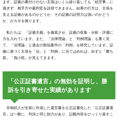
ます。証拠の裏付けのない主張はいくら繰り返しても「絵空事」に
過ぎず、相手方や裁判官を説得できません。結果の行方は、主張を
支える証拠があるのかどうか、その証拠の証明力は強いのかどう
か、がカギを握ります。
私たちは、「証拠主義」を徹底させ、証拠の収集・分析・評価に
力を入れています。また、「法律理論」と「判例理論」も重く見
て、「法理論」と過去の類似案件の「判例」を研究しています。証
拠に基づく主張を「法」と「判例」に当てはめれば、自ずと「勝ち
筋」「負け筋」が見えてきます。
「公正証書遺言」の無効を証明し、勝
訴を引き寄せた実績があります
非相続人が生前に作成した遺言書を公正証書化した「公正証書遺
言」は一般に、判決と同じ効力があり、記載内容をひっくり返すこ