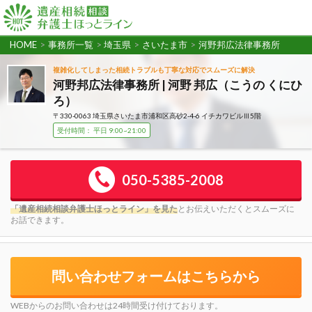
HOME
>
事務所一覧
>
埼玉県
>
さいたま市
>
河野邦広法律事務所
複雑化してしまった相続トラブルも丁寧な対応でスムーズに解決
河野邦広法律事務所 | 河野 邦広（こうの くにひ
ろ）
〒330-0063 埼玉県さいたま市浦和区高砂2-4-6 イチカワビルⅢ5階
受付時間： 平日 9:00~21:00
050-5385-2008
「遺産相続相談弁護士ほっとライン」を見た
とお伝えいただくとスムーズに
お話できます。
問い合わせフォームはこちらから
WEBからのお問い合わせは24時間受け付けております。