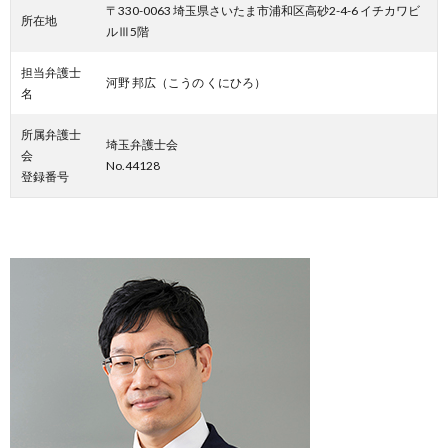
〒330-0063 埼玉県さいたま市浦和区高砂2-4-6 イチカワビ
所在地
ルⅢ5階
担当弁護士
河野 邦広（こうの くにひろ）
名
所属弁護士
埼玉弁護士会
会
No.44128
登録番号