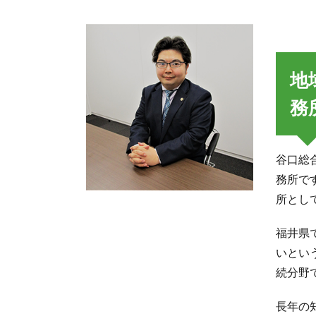
地
務
谷口総
務所で
所とし
福井県
いとい
続分野
長年の