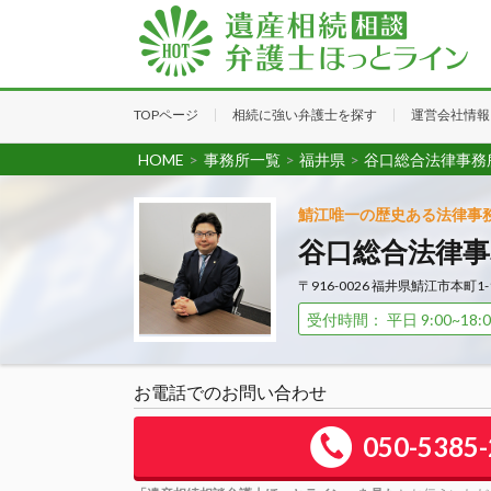
TOPページ
相続に強い弁護士を探す
運営会社情報
HOME
>
事務所一覧
>
福井県
>
谷口総合法律事務
鯖江唯一の歴史ある法律事
谷口総合法律事
〒916-0026 福井県鯖江市本町1-
受付時間： 平日 9:00~18:0
お電話でのお問い合わせ
050-5385