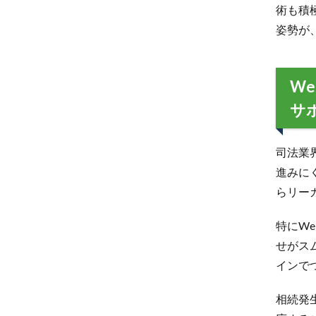
術も積
姿勢が
W
サ
司法業
進みに
らリー
特にW
せがス
インで
相続発