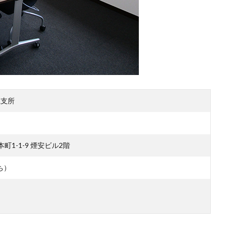
江支所
本町1-1-9 煙安ビル2階
ち）