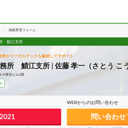
掲載希望フォーム
所 鯖江支所
務所がリーガルテックも駆使してサポート
務所 鯖江支所 | 佐藤 孝一（さとう こ
1-9 煙安ビル2階
0
WEBからのお問い合わせ
-2021
問い合わせ