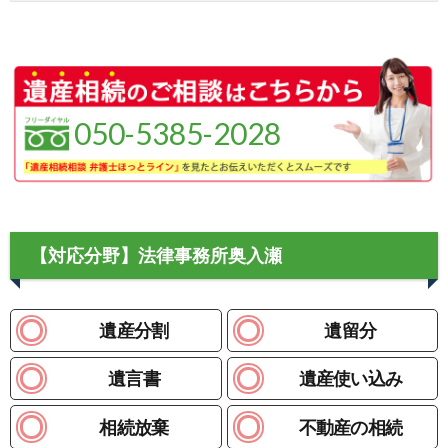
050-5385-2028
【対応分野】法律事務所奥入瀬
遺産分割
遺留分
遺言書
遺産使い込み
相続放棄
不動産の相続