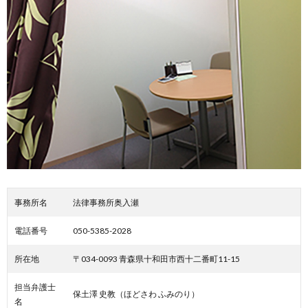
事務所名
法律事務所奥入瀬
電話番号
050-5385-2028
所在地
〒034-0093 青森県十和田市西十二番町11-15
担当弁護士
保土澤 史教（ほどさわ ふみのり）
名