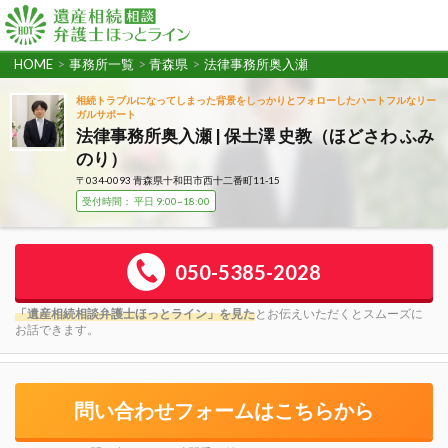
HOME
>
事務所一覧
>
青森県
>
法律事務所奥入瀬
相続トラブルになってしまった背景をしっかりとフォローしたハートフルなリー
ガルサポート
法律事務所奥入瀬 | 保土澤 史教（ほどさわ ふみ
のり）
〒034-0093 青森県十和田市西十二番町11-15
受付時間： 平日 9:00~18:00
050-5385-2028
「遺産相続相談弁護士ほっとライン」を見た
とお伝えいただくとスムーズに
お話できます。
問い合わせフォームはこちらから