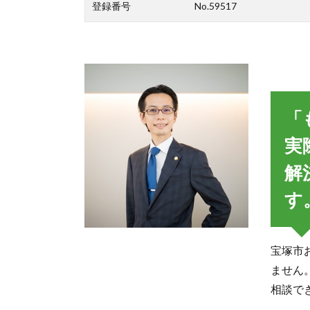
登録番号
No.59517
「
実
解
す
宝塚市
ません
相談で