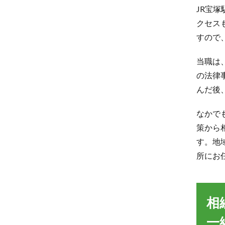
JR宝
クセス
すので
当職は
の法律
んだ後
なかで
策から
す。地
所にお
相
一