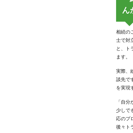
ん
相続の
士で対
と、ト
ます。
実際、
談先で
を実現
「自分
少しで
応のプ
後々ト