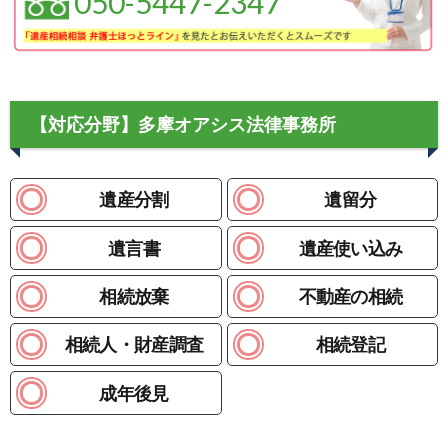
050-5447-2347
【対応分野】多摩オアシス法律事務所
遺産分割
遺留分
遺言書
遺産使い込み
相続放棄
不動産の相続
相続人・財産調査
相続登記
成年後見