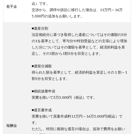
込）です。
着手金
交渉から、調停や訴訟に移行した場合は、11万円～16万
5,000円の追加をお願いします。
■遺産分割
法定相続分に基づき取得した遺産についてはその価額の3分
の1を基準として、寄与分や特別受益などの主張により増加
した分についてはその価額を基準として、経済的利益を算
定し、その1割から1割5分を目安とします。
■遺留分減殺
得られた額を基準として、経済的利益を算定しその１割～1
割5分を目安とします。
■相続放棄申述
実費を除いて3万3,000円（税込）です。
■遺言書作成
実費を除いて原案作成料11万円～16万5,000円(税込）で
す。
報酬金
ただし、特別に複雑な遺言の場合は、追加で費用をお願い