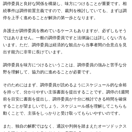
調停委員と良好な関係を構築し、味方につけることが重要です。相
続事件は調停前置主義ですので、裁判を検討していても、まずは調
停を上手く進めることが解決の第一歩となります。
弁護士が調停委員を務めているケースもありますが、必ずしもそう
ではありません。一般の調停委員ですと法律論には詳しくない方も
います。ただ、調停委員は経済的な観点から当事者間の合意点を見
出す能力に非常に長けています。
調停委員を味方につけるということは、調停委員の強みと苦手な分
野を理解して、協力的に進めることが必要です。
そのためにはまず、調停委員が読めるようにスケジュール的な余裕
を持って、分かりやすい主張書面を提出することです。調停の1週間
前を目安に書面を提出し、調停委員が十分に検討できる時間を確保
することが望ましいでしょう。スケジュール感を理解してこちらも
動くことで、主張をしっかりと受け取ってもらいやすいのです。
また、独自の解釈ではなく、通説や判例を踏まえたオーソドックス