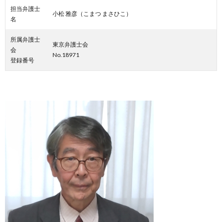
担当弁護士
小松 雅彦（こまつ まさひこ）
名
所属弁護士
東京弁護士会
会
No.18971
登録番号