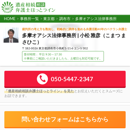
HOME
>
事務所一覧
>
東京都
>
調布市
>
多摩オアシス法律事務所
裁判所の考え方を熟知し、戦略的に調停を進める弁護活動40年のベテラン弁護士
多摩オアシス法律事務所 | 小松 雅彦（こまつ ま
さひこ）
〒182-0026 東京都調布市小島町1-11-6 エンケ302
受付時間： 平日 9:30～17:30
※事前にご相談いただきましたら、土曜日も対応可能です。
050-5447-2347
「遺産相続相談弁護士ほっとライン」を見た
とお伝えいただくとスムーズに
お話できます。
問い合わせフォームはこちらから