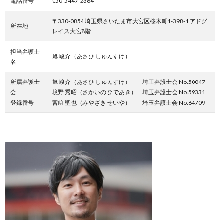
電話番号
050-5447-2364
〒330-0854 埼玉県さいたま市大宮区桜木町1-398-1 アドグ
所在地
レイス大宮8階
担当弁護士
旭 峻介（あさひ しゅんすけ）
名
所属弁護士
旭 峻介（あさひ しゅんすけ） 埼玉弁護士会 No.50047
会
境野 秀昭（さかいの ひであき） 埼玉弁護士会 No.59331
登録番号
宮﨑 聖也（みやざき せいや） 埼玉弁護士会 No.64709