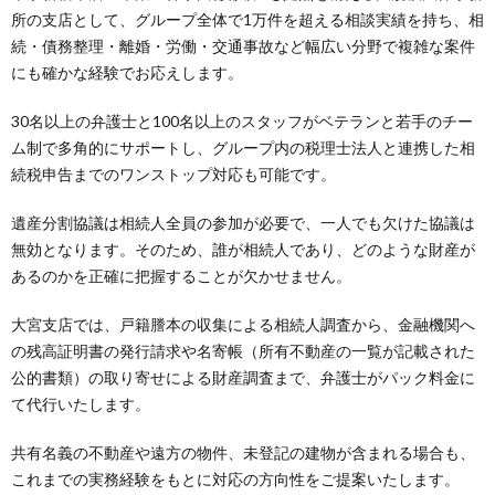
所の支店として、グループ全体で1万件を超える相談実績を持ち、相
続・債務整理・離婚・労働・交通事故など幅広い分野で複雑な案件
にも確かな経験でお応えします。
30名以上の弁護士と100名以上のスタッフがベテランと若手のチー
ム制で多角的にサポートし、グループ内の税理士法人と連携した相
続税申告までのワンストップ対応も可能です。
遺産分割協議は相続人全員の参加が必要で、一人でも欠けた協議は
無効となります。そのため、誰が相続人であり、どのような財産が
あるのかを正確に把握することが欠かせません。
大宮支店では、戸籍謄本の収集による相続人調査から、金融機関へ
の残高証明書の発行請求や名寄帳（所有不動産の一覧が記載された
公的書類）の取り寄せによる財産調査まで、弁護士がパック料金に
て代行いたします。
共有名義の不動産や遠方の物件、未登記の建物が含まれる場合も、
これまでの実務経験をもとに対応の方向性をご提案いたします。