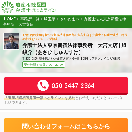
HOME
>
事務所一覧
>
埼玉県
>
さいたま市
>
弁護士法人東京新宿法律
事務所 大宮支店
1万件超の実績を持つ大規模法律事務所の大宮支店｜弁護士・税理士連携で埼玉
の相続をワンストップ解決
弁護士法人東京新宿法律事務所 大宮支店 | 旭
峻介（あさひ しゅんすけ）
〒330-0854 埼玉県さいたま市大宮区桜木町1-398-1 アドグレイス大宮8階
受付時間： 毎日 7:00～22:00
050-5447-2364
「遺産相続相談弁護士ほっとライン」を見た
とお伝えいただくとスムーズに
お話できます。
問い合わせフォームはこちらから