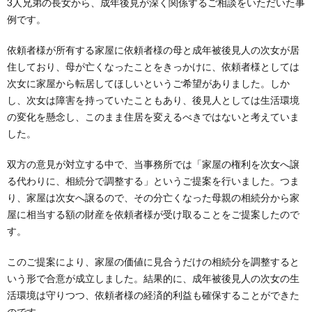
3人兄弟の長女から、成年後見が深く関係するご相談をいただいた事
例です。
依頼者様が所有する家屋に依頼者様の母と成年被後見人の次女が居
住しており、母が亡くなったことをきっかけに、依頼者様としては
次女に家屋から転居してほしいというご希望がありました。しか
し、次女は障害を持っていたこともあり、後見人としては生活環境
の変化を懸念し、このまま住居を変えるべきではないと考えていま
した。
双方の意見が対立する中で、当事務所では「家屋の権利を次女へ譲
る代わりに、相続分で調整する」というご提案を行いました。つま
り、家屋は次女へ譲るので、その分亡くなった母親の相続分から家
屋に相当する額の財産を依頼者様が受け取ることをご提案したので
す。
このご提案により、家屋の価値に見合うだけの相続分を調整すると
いう形で合意が成立しました。結果的に、成年被後見人の次女の生
活環境は守りつつ、依頼者様の経済的利益も確保することができた
のです。