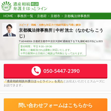
HOME
>
事務所一覧
>
京都府
>
京都市
>
京都楓法律事務所
スピード・戦略・冷静な対応力で相続問題を円滑に解決
京都楓法律事務所 | 中村 洸士（なかむら こう
じ）
〒604-8006 京都府京都市中京区河原町通御池下る下丸屋町403 FISビル305
受付時間： 平日 9:30~19:30
事前にご連絡頂ければ柔軟に対応いたします。
※平日夜間や土日祝のご相談は予約制となっております。
050-5447-2390
「遺産相続相談弁護士ほっとライン」を見た
とお伝えいただくとスムーズに
お話できます。
問い合わせフォームはこちらから