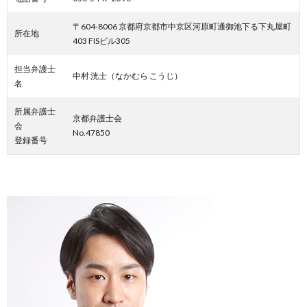
〒604-8006 京都府京都市中京区河原町通御池下る下丸屋町
所在地
403 FISビル305
担当弁護士
中村 洸士（なかむら こうじ）
名
所属弁護士
京都弁護士会
会
No.47850
登録番号