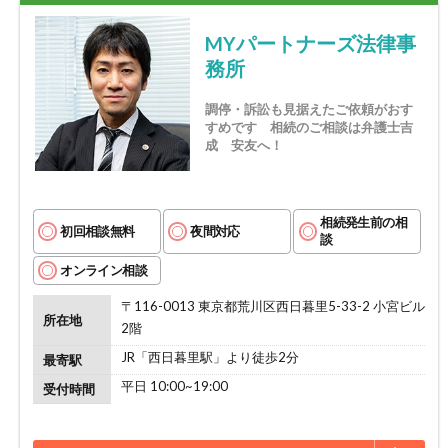
MYパートナーズ法律事
務所
調停・訴訟も見据えたご依頼がおす
すめです 相続のご相談は弁護士吉
成 安友へ！
相続発生前の相
初回相談無料
夜間対応
談
オンライン相談
〒116-0013 東京都荒川区西日暮里5-33-2 小宮ビル
所在地
2階
JR「西日暮里駅」より徒歩2分
最寄駅
平日 10:00~19:00
受付時間