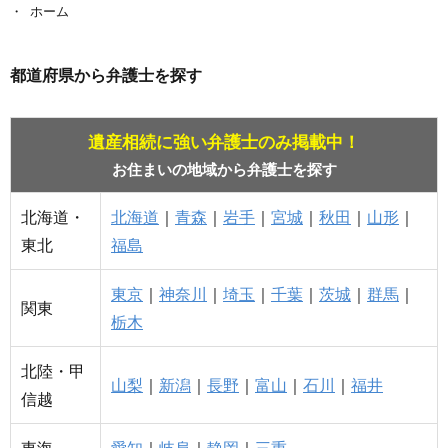
ホーム
都道府県から弁護士を探す
遺産相続に強い弁護士のみ掲載中！
お住まいの地域から弁護士を探す
北海道・
北海道
｜
青森
｜
岩手
｜
宮城
｜
秋田
｜
山形
｜
東北
福島
東京
｜
神奈川
｜
埼玉
｜
千葉
｜
茨城
｜
群馬
｜
関東
栃木
北陸・甲
山梨
｜
新潟
｜
長野
｜
富山
｜
石川
｜
福井
信越
東海
愛知
｜
岐阜
｜
静岡
｜
三重