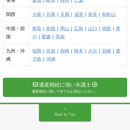
関西
大阪
｜
兵庫
｜
京都
｜
滋賀
｜
奈良
｜
和歌山
中国・四
鳥取
｜
島根
｜
岡山
｜
広島
｜
山口
｜
徳島
｜
香
国
川
｜
愛媛
｜
高知
九州・沖
福岡
｜
佐賀
｜
長崎
｜
熊本
｜
大分
｜
宮崎
｜
鹿
縄
児島
｜
沖縄
遺産相続に強い弁護士
遺産相続に関して何でもお尋ねください。
Back to Top