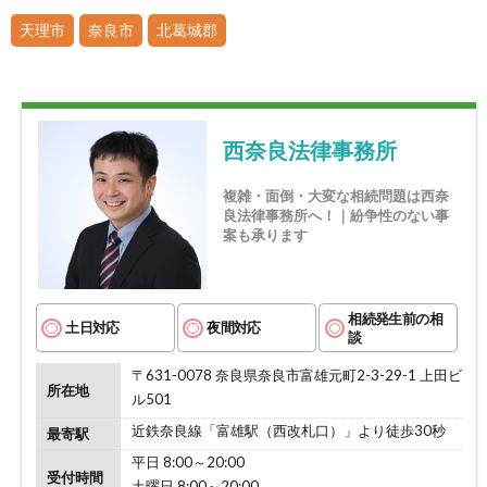
天理市
奈良市
北葛城郡
西奈良法律事務所
複雑・面倒・大変な相続問題は西奈
良法律事務所へ！｜紛争性のない事
案も承ります
相続発生前の相
土日対応
夜間対応
談
〒631-0078 奈良県奈良市富雄元町2-3-29-1 上田ビ
所在地
ル501
近鉄奈良線「富雄駅（西改札口）」より徒歩30秒
最寄駅
平日 8:00～20:00
受付時間
土曜日 8:00～20:00