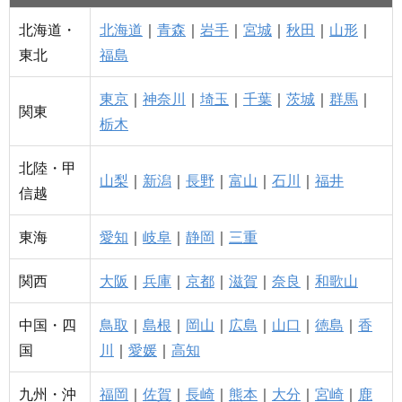
北海道・
北海道
｜
青森
｜
岩手
｜
宮城
｜
秋田
｜
山形
｜
東北
福島
東京
｜
神奈川
｜
埼玉
｜
千葉
｜
茨城
｜
群馬
｜
関東
栃木
北陸・甲
山梨
｜
新潟
｜
長野
｜
富山
｜
石川
｜
福井
信越
東海
愛知
｜
岐阜
｜
静岡
｜
三重
関西
大阪
｜
兵庫
｜
京都
｜
滋賀
｜
奈良
｜
和歌山
中国・四
鳥取
｜
島根
｜
岡山
｜
広島
｜
山口
｜
徳島
｜
香
国
川
｜
愛媛
｜
高知
九州・沖
福岡
｜
佐賀
｜
長崎
｜
熊本
｜
大分
｜
宮崎
｜
鹿