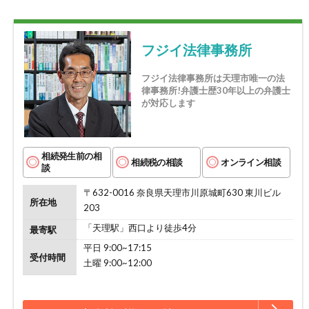
フジイ法律事務所
フジイ法律事務所は天理市唯一の法
律事務所!弁護士歴30年以上の弁護士
が対応します
相続発生前の相
相続税の相談
オンライン相談
談
〒632-0016 奈良県天理市川原城町630 東川ビル
所在地
203
「天理駅」西口より徒歩4分
最寄駅
平日 9:00~17:15
受付時間
土曜 9:00~12:00