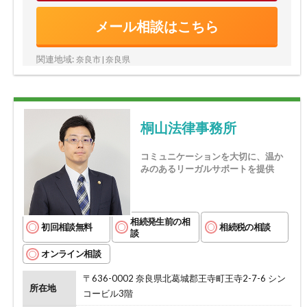
メール相談はこちら
関連地域:
奈良市 | 奈良県
桐山法律事務所
コミュニケーションを大切に、温か
みのあるリーガルサポートを提供
相続発生前の相
初回相談無料
相続税の相談
談
オンライン相談
〒636-0002 奈良県北葛城郡王寺町王寺2-7-6 シン
所在地
コービル3階