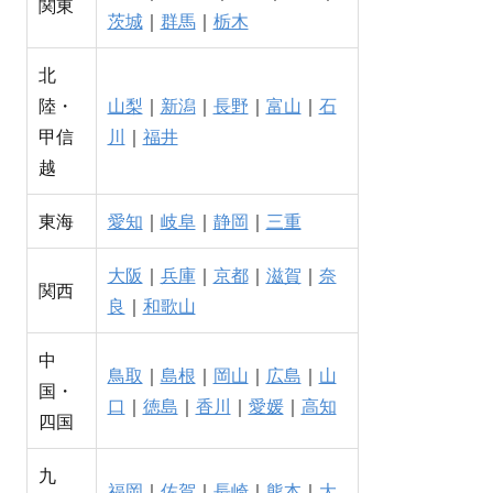
関東
茨城
｜
群馬
｜
栃木
北
陸・
山梨
｜
新潟
｜
長野
｜
富山
｜
石
甲信
川
｜
福井
越
東海
愛知
｜
岐阜
｜
静岡
｜
三重
大阪
｜
兵庫
｜
京都
｜
滋賀
｜
奈
関西
良
｜
和歌山
中
鳥取
｜
島根
｜
岡山
｜
広島
｜
山
国・
口
｜
徳島
｜
香川
｜
愛媛
｜
高知
四国
九
福岡
｜
佐賀
｜
長崎
｜
熊本
｜
大