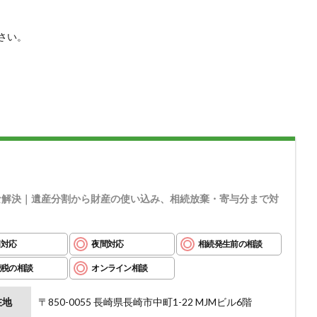
さい。
満な解決｜遺産分割から財産の使い込み、相続放棄・寄与分まで対
日対応
夜間対応
相続発生前の相談
続税の相談
オンライン相談
在地
〒850-0055 長崎県長崎市中町1-22 MJMビル6階