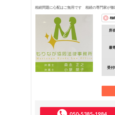
相続問題に心配はご無用です 相続の専門家が徹
相
所
最
受付
050-5385-1984