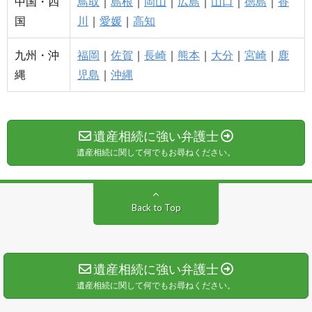
中国・四
鳥取
｜
島根
｜
岡山
｜
広島
｜
山口
｜
徳島
｜
香
国
川
｜
愛媛
｜
高知
九州・沖
福岡
｜
佐賀
｜
長崎
｜
熊本
｜
大分
｜
宮崎
｜
鹿
縄
児島
｜
沖縄
遺産相続に強い弁護士
遺産相続に関して何でもお尋ねください。
Back to Top
遺産相続に強い弁護士
遺産相続に関して何でもお尋ねください。