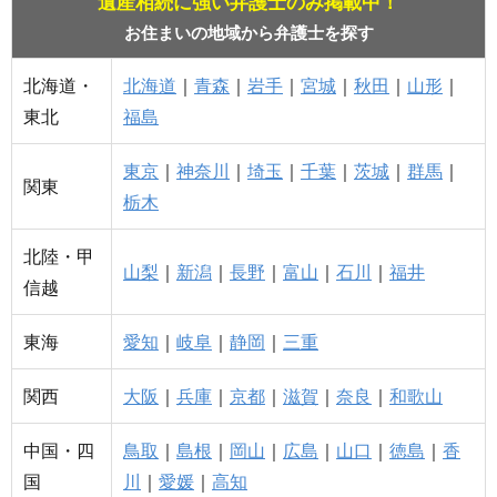
遺産相続に強い弁護士のみ掲載中！
お住まいの地域から弁護士を探す
北海道・
北海道
｜
青森
｜
岩手
｜
宮城
｜
秋田
｜
山形
｜
東北
福島
東京
｜
神奈川
｜
埼玉
｜
千葉
｜
茨城
｜
群馬
｜
関東
栃木
北陸・甲
山梨
｜
新潟
｜
長野
｜
富山
｜
石川
｜
福井
信越
東海
愛知
｜
岐阜
｜
静岡
｜
三重
関西
大阪
｜
兵庫
｜
京都
｜
滋賀
｜
奈良
｜
和歌山
中国・四
鳥取
｜
島根
｜
岡山
｜
広島
｜
山口
｜
徳島
｜
香
国
川
｜
愛媛
｜
高知