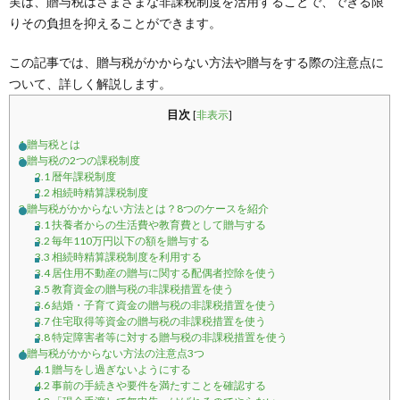
実は、贈与税はさまざまな非課税制度を活用することで、できる限
りその負担を抑えることができます。
この記事では、贈与税がかからない方法や贈与をする際の注意点に
ついて、詳しく解説します。
目次
[
非表示
]
1
贈与税とは
2
贈与税の2つの課税制度
2.1
暦年課税制度
2.2
相続時精算課税制度
3
贈与税がかからない方法とは？8つのケースを紹介
3.1
扶養者からの生活費や教育費として贈与する
3.2
毎年110万円以下の額を贈与する
3.3
相続時精算課税制度を利用する
3.4
居住用不動産の贈与に関する配偶者控除を使う
3.5
教育資金の贈与税の非課税措置を使う
3.6
結婚・子育て資金の贈与税の非課税措置を使う
3.7
住宅取得等資金の贈与税の非課税措置を使う
3.8
特定障害者等に対する贈与税の非課税措置を使う
4
贈与税がかからない方法の注意点3つ
4.1
贈与をし過ぎないようにする
4.2
事前の手続きや要件を満たすことを確認する