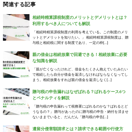
関連する記事
相続時精算課税制度のメリットとデメリットとは？
利用するべき人についても解説
「相続時精算課税制度の利用を考えている。この制度のメリ
ットとデメリットを知りたい。」 相続時精算課税制度は、贈
与税と相続税に関する制度であり、一定の枠[…]
親の借金は相続放棄で回避できる！相続放棄に必要
な知識を解説
「親が亡くなったけれど、借金をたくさん抱えていたみたい
で相続したら自分が借金を返済しなければならなくなってし
まう。相続放棄をすれば親の借金を返済しなく[…]
贈与税の申告漏れはなぜばれる？ばれるケース6つ
とペナルティを解説
「贈与税の申告漏れって税務署にばれるのかな？ばれるとど
うなるの？」 贈与があったのに贈与税の申告・納付を済ませ
ないままでいると、だんだん「贈与税の申告[…]
遺留分侵害額請求とは？請求できる範囲や行使方