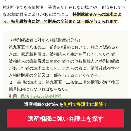
権利行使できる債権者・受遺者が存在しない場合や、弁済をしても
なお相続財産に余りがある場合には、
特別縁故者からの請求によ
り、特別縁故者に対して財産の全部または一部が与えられます
。
（特別縁故者に対する相続財産の分与）
第九百五十八条の二 前条の場合において、相当と認めると
きは、家庭裁判所は、被相続人と生計を同じくしていた者、
被相続人の療養看護に努めた者その他被相続人と特別の縁故
があった者の請求によって、これらの者に、清算後残存すべ
き相続財産の全部又は一部を与えることができる。
２ 前項の請求は、第九百五十二条第二項の期間の満了後三
箇月以内にしなければならない。
引用：
民法｜e-Gov法令検索
遺産相続のお悩みを
無料で弁護士に相談！
特別縁故者として相続財産を受け取ることができるのは、被相続人
遺産相続に強い弁護士を探す
と生計を同じくしていた者、被相続人の療養看護に努めていた者な
どが挙げられます。