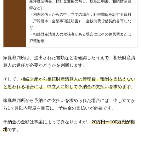
産評価証明書、預貯金通帳の写し、残高証明書、相続財産目
録など）
・利害関係人からの申し立ての場合，利害関係を証する資料
（戸籍謄本（全部事項証明書）、金銭消費貸借契約書写しな
ど）
・相続財産清算人の候補者がある場合にはその住民票または
戸籍附票
家庭裁判所は、提出された書類などを確認したうえで、相続財産清
算人の選任が必要かどうかを判断します。
そして、
相続財産から相続財産清算人の管理費・報酬を支払えない
と思われる場合には、申立人に対して予納金の支払いを求めます
。
家庭裁判所から予納金の支払いを求められた場合には、申し立てか
ら1ヶ月以内程度を目安に、予納金の支払いが必要です。
予納金の金額は事案によって異なりますが、
20万円〜100万円が相
場
です。