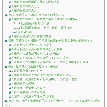
1.1
相続財産管理制度に関する民法改正
1.2
相続財産管理人とは
1.3
相続財産清算人とは
2
相続財産管理人と相続財産清算人の業務内容
2.1
相続財産管理人・相続財産清算人共通の業務内容
2.1.1
相続財産の目録の作成
2.1.2
相続財産の保存、利用、改良（管理行為）
2.1.3
処分行為
2.2
相続財産清算人に特有の業務
3
相続財産管理人と相続財産清算人の選任が必要な場合の代表例5つ
3.1
法定相続人が誰もいない場合
3.2
法定相続人全員が相続放棄をした場合
3.3
相続人の所在が明らかではない場合
3.4
相続人が適切に財産を管理していない場合
3.5
遺言書で法定相続人以外の第三者へ財産が遺贈された場合
4
相続財産清算人を選任する流れ・手続き
4.1
家庭裁判所への申し立て
4.2
相続財産清算人の選任及び相続人搜索の公告
4.3
債権者・受遺者に対する弁済申し出の公告・催告
4.4
相続財産の管理
4.5
債権者・受遺者への弁済
4.6
特別縁故者への財産分与
4.7
国庫への帰属・管理終了の報告
5
相続財産の管理や遺産相続手続きで不明点が生じたときは弁護士へ相談し
よう