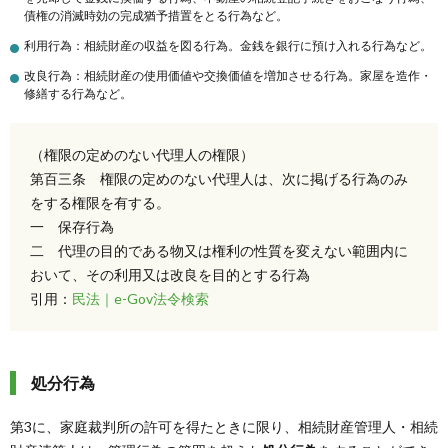
債権の消滅時効の完成猶予措置をとる行為など。
利用行為：相続財産の収益を図る行為。金銭を銀行に預け入れる行為など。
改良行為：相続財産の使用価値や交換価値を増加させる行為。家屋を造作・
修繕する行為など。
（権限の定めのない代理人の権限）
第百三条 権限の定めのない代理人は、次に掲げる行為のみ
をする権限を有する。
一 保存行為
二 代理の目的である物又は権利の性質を変えない範囲内に
おいて、その利用又は改良を目的とする行為
引用：
民法｜e-Gov法令検索
処分行為
第3に、家庭裁判所の許可を得たときに限り、相続財産管理人・相続