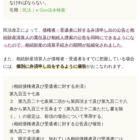
なければならない。
引用：
民法｜e-Gov法令検索
民法改正によって、
債権者・受遺者に対する弁済申し出の公告と相
続財産清算人の選任及び相続人捜索の公告を同時にできるようにな
ったので、相続財産の清算手続きの期間が短縮化されました
。
また、相続財産清算人が債権者・受遺者をすでに把握している場合
には、
個別に弁済申し出をするように催告
がおこなわれます。
（相続債権者及び受遺者に対する弁済）
第九百五十七条
２ 第九百二十七条第二項から第四項まで及び第九百二十八
条から第九百三十五条まで（第九百三十二条ただし書を除
く。）の規定は、前項の場合について準用する。
（相続債権者及び受遺者に対する公告及び催告）
第九百二十七条
３ 限定承認者は、知れている相続債権者及び受遺者には、