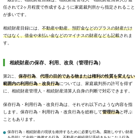
任されて2ヶ月程度で作成するように家庭裁判所から指定されること
が多いです。
相続財産目録には、
不動産や動産、預貯金などのプラスの財産だけ
ではなく、借金や未払い金などのマイナスの財産なども記載
されま
す。
相続財産の保存、利用、改良（管理行為）
第2に、
保存行為
、
代理の目的である物または権利の性質を変えない
範囲内の利用行為・改良行為
については、家庭裁判所の許可を得ず
に、相続財産管理人・相続財産清算人自身の判断で対応できます。
保存行為・利用行為・改良行為は、それぞれ以下のような内容を指
します。保存行為・利用行為・改良行為を総称して
管理行為
と呼ぶ
こともあります。
保存行為：相続財産の現状を維持するために必要な行為。腐敗しやすい財産
を売却して金銭に換価する行為、不動産の相続登記手続きをおこなう行為、