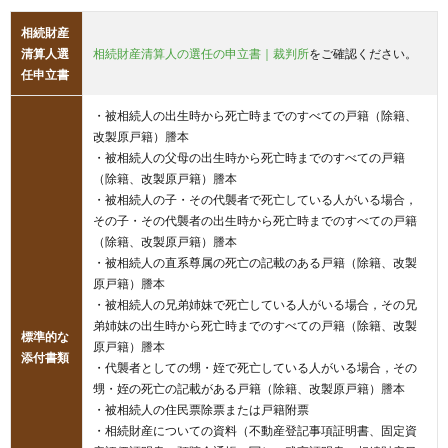
相続財産
清算人選
相続財産清算人の選任の申立書｜裁判所
をご確認ください。
任申立書
・被相続人の出生時から死亡時までのすべての戸籍（除籍、
改製原戸籍）謄本
・被相続人の父母の出生時から死亡時までのすべての戸籍
（除籍、改製原戸籍）謄本
・被相続人の子・その代襲者で死亡している人がいる場合，
その子・その代襲者の出生時から死亡時までのすべての戸籍
（除籍、改製原戸籍）謄本
・被相続人の直系尊属の死亡の記載のある戸籍（除籍、改製
原戸籍）謄本
・被相続人の兄弟姉妹で死亡している人がいる場合，その兄
弟姉妹の出生時から死亡時までのすべての戸籍（除籍、改製
標準的な
原戸籍）謄本
添付書類
・代襲者としての甥・姪で死亡している人がいる場合，その
甥・姪の死亡の記載がある戸籍（除籍、改製原戸籍）謄本
・被相続人の住民票除票または戸籍附票
・相続財産についての資料（不動産登記事項証明書、固定資