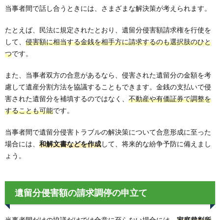
当事者間で話し合うときには、さまざまな解決策が考えられます。
たとえば、民法に規定されたとおり、遺留分侵害額請求権を行使を
して、
侵害額に相当する金銭を相手方に請求するのも選択肢のひと
つ
です。
また、当事者双方の合意があるなら、侵害された遺留分の金額を考
慮して遺産分割方法を協議することもできます。金銭の支払いで侵
害された遺留分を補填するのではなく、
不動産や有価証券で調整を
することも可能
です。
当事者間で遺留分侵害トラブルの解決策について合意形成に至った
場合には、
和解文書などを作成
して、将来的な紛争予防に備えまし
ょう。
遺留分侵害額の請求調停の申立て
当事者間だけの協議だけでは合意に至らない場合には、
家庭裁判所