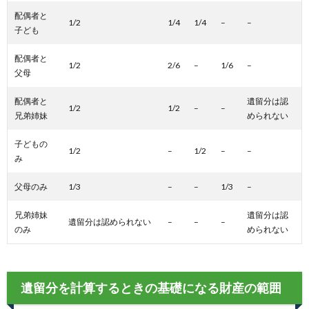
配偶者と
1/2
1/4
1/4
–
–
子ども
配偶者と
1/2
2/6
–
1/6
–
父母
配偶者と
遺留分は認
1/2
1/2
–
–
兄弟姉妹
められない
子どもの
1/2
–
1/2
–
–
み
父母のみ
1/3
–
–
1/3
–
兄弟姉妹
遺留分は認
遺留分は認められない
–
–
–
のみ
められない
遺留分を計算するときの基礎になる財産の範囲