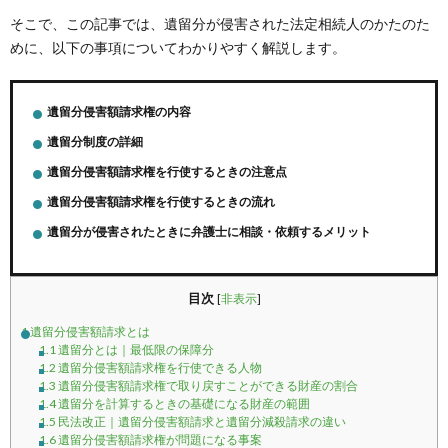
そこで、この記事では、遺留分が侵害された法定相続人のかたのた
めに、以下の事項についてわかりやすく解説します。
遺留分侵害額請求権の内容
遺留分制度の詳細
遺留分侵害額請求権を行使するときの注意点
遺留分侵害額請求権を行使するときの流れ
遺留分が侵害されたときに弁護士に相談・依頼するメリット
目次
[
非表示
]
1
遺留分侵害額請求とは
1.1
遺留分とは｜最低限の保障分
1.2
遺留分侵害額請求権を行使できる人物
1.3
遺留分侵害額請求権で取り戻すことができる財産の割合
1.4
遺留分を計算するときの基礎になる財産の範囲
1.5
民法改正｜遺留分侵害額請求と遺留分減殺請求の違い
1.6
遺留分侵害額請求権が問題になる事案