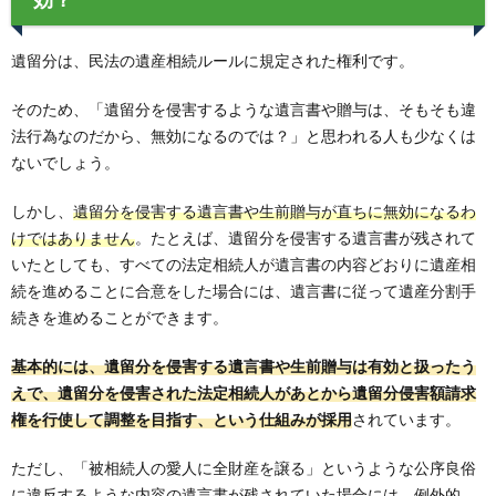
遺留分は、民法の遺産相続ルールに規定された権利です。
そのため、「遺留分を侵害するような遺言書や贈与は、そもそも違
法行為なのだから、無効になるのでは？」と思われる人も少なくは
ないでしょう。
しかし、
遺留分を侵害する遺言書や生前贈与が直ちに無効になるわ
けではありません
。たとえば、遺留分を侵害する遺言書が残されて
いたとしても、すべての法定相続人が遺言書の内容どおりに遺産相
続を進めることに合意をした場合には、遺言書に従って遺産分割手
続きを進めることができます。
基本的には、遺留分を侵害する遺言書や生前贈与は有効と扱ったう
えで、遺留分を侵害された法定相続人があとから遺留分侵害額請求
権を行使して調整を目指す、という仕組みが採用
されています。
ただし、「被相続人の愛人に全財産を譲る」というような公序良俗
に違反するような内容の遺言書が残されていた場合には、
例外的