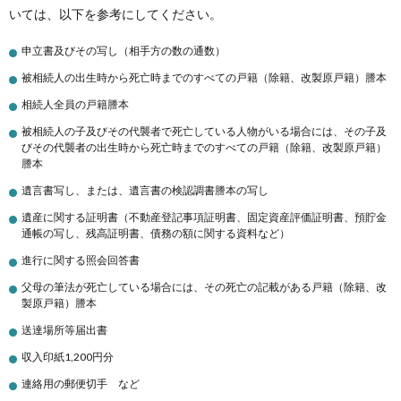
いては、以下を参考にしてください。
申立書及びその写し（相手方の数の通数）
被相続人の出生時から死亡時までのすべての戸籍（除籍、改製原戸籍）謄本
相続人全員の戸籍謄本
被相続人の子及びその代襲者で死亡している人物がいる場合には、その子及
びその代襲者の出生時から死亡時までのすべての戸籍（除籍、改製原戸籍）
謄本
遺言書写し、または、遺言書の検認調書謄本の写し
遺産に関する証明書（不動産登記事項証明書、固定資産評価証明書、預貯金
通帳の写し、残高証明書、債務の額に関する資料など）
進行に関する照会回答書
父母の筆法が死亡している場合には、その死亡の記載がある戸籍（除籍、改
製原戸籍）謄本
​送達場所等届出書​
収入印紙1,200円分
連絡用の郵便切手 など