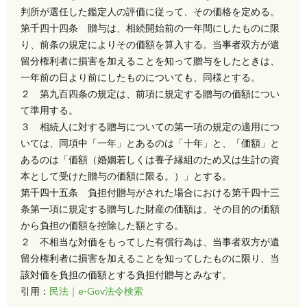
判所が選任した鑑定人の評価に従って、その価格を定める。
第千四十四条 贈与は、相続開始前の一年間にしたものに限
り、前条の規定によりその価額を算入する。当事者双方が遺
留分権利者に損害を加えることを知って贈与をしたときは、
一年前の日より前にしたものについても、同様とする。
２ 第九百四条の規定は、前項に規定する贈与の価額につい
て準用する。
３ 相続人に対する贈与についての第一項の規定の適用につ
いては、同項中「一年」とあるのは「十年」と、「価額」と
あるのは「価額（婚姻若しくは養子縁組のため又は生計の資
本として受けた贈与の価額に限る。）」とする。
第千四十五条 負担付贈与がされた場合における第千四十三
条第一項に規定する贈与した財産の価額は、その目的の価額
から負担の価額を控除した額とする。
２ 不相当な対価をもってした有償行為は、当事者双方が遺
留分権利者に損害を加えることを知ってしたものに限り、当
該対価を負担の価額とする負担付贈与とみなす。
引用：
民法｜e-Gov法令検索