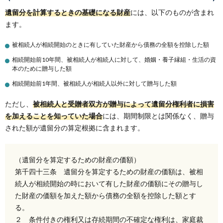
遺留分を計算するときの基礎になる財産
には、以下のものが含まれ
ます。
被相続人が相続開始のときに有していた財産から債務の全額を控除した額
相続開始前10年間、被相続人が相続人に対して、婚姻・養子縁組・生活の資
本のために贈与した額
相続開始前1年間、被相続人が相続人以外に対して贈与した額
ただし、
被相続人と受贈者双方が贈与によって遺留分権利者に損害
を加えることを知っていた場合
には、期間制限とは関係なく、贈与
された額が遺留分の算定根拠に含まれます。
（遺留分を算定するための財産の価額）
第千四十三条 遺留分を算定するための財産の価額は、被相
続人が相続開始の時において有した財産の価額にその贈与し
た財産の価額を加えた額から債務の全額を控除した額とす
る。
２ 条件付きの権利又は存続期間の不確定な権利は、家庭裁