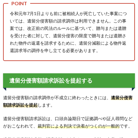
令和元年7月1日よりも前に被相続人が死亡していた事案につ
いては、遺留分侵害額の請求調停は利用できません。この事
案では、改正前の民法のルールに基づいて、贈与または遺贈
を受けた者に対して、遺留分侵害の限度で贈与または遺贈さ
れた物件の返還を請求するために、遺留分減殺による物件返
還請求等の調停を申し立てる必要があります。
遺留分侵害額請求訴訟を提起する
遺留分侵害額の請求調停が不成立に終わったときには、
遺留分侵害
額請求訴訟を提起
します。
遺留分侵害額請求訴訟は、口頭弁論期日で証拠調べや証人尋問など
がおこなわれて、
裁判官による判決で決着がつくのが一般的
です。