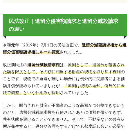
民法改正｜遺留分侵害額請求と遺留分減殺請求
の違い
令和元年（2019年）7月1日の民法改正で、
遺留分減殺請求権から遺
留分侵害額請求権にルール変更
されました。
改正前民法の
遺留分減殺請求権
は、
原則として、遺留分が侵害され
た額を限度として、その額に相当する財産の現物を取り戻す権利
の
ことです。現物での返還が難しい場合には例外的に受贈者による価
額弁償が認められていましたが、
「原則は現物の返却、例外的に金
銭で調整」という仕組みが採用
されていました。
しかし、贈与された財産が不動産のような高額かつ分割できないも
のだと、遺留分減殺請求権を行使されたあとに価額弁償ができず、
共有状態を避けることができません。そして、不動産などの共有状
態が発生すると、処分や管理をするだけでも都度話し合いが必要で