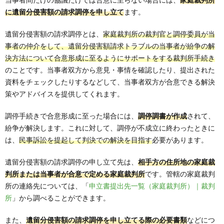
に遺留分侵害額の請求調停を申し立て
ます。
遺留分侵害額の請求調停とは、
家庭裁判所の裁判官と調停委員が当
事者の仲介をして、遺留分侵害額請求トラブルの当事者が紛争の解
決方法について合意形成に至るようにサポートをする裁判所手続き
のことです。当事者双方から意見・事情を確認したり、提出された
資料をチェックしたりするなどして、当事者双方が合意できる解決
策やアドバイスを提供してくれます。
調停手続きで合意形成に至った場合には、
調停調書が作成
されて、
紛争が解決します。これに対して、調停が不成立に終わったときに
は、
民事訴訟を提起して判決での解決を目指す
必要があります。
遺留分侵害額の請求調停の申し立て先は、
相手方の住所地の家庭裁
判所または当事者が合意で定める家庭裁判所
です。管轄の家庭裁判
所の連絡先については、「
申立書提出先一覧（家庭裁判所）｜裁判
所
」から調べることができます。
また、
遺留分侵害額の請求調停を申し立てる際の必要書類
などにつ