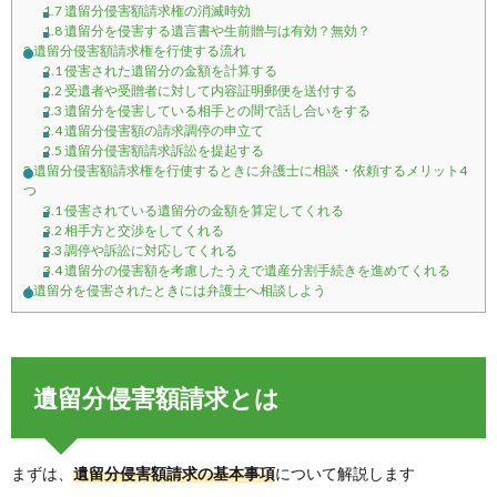
1.7
遺留分侵害額請求権の消滅時効
1.8
遺留分を侵害する遺言書や生前贈与は有効？無効？
2
遺留分侵害額請求権を行使する流れ
2.1
侵害された遺留分の金額を計算する
2.2
受遺者や受贈者に対して内容証明郵便を送付する
2.3
遺留分を侵害している相手との間で話し合いをする
2.4
遺留分侵害額の請求調停の申立て
2.5
遺留分侵害額請求訴訟を提起する
3
遺留分侵害額請求権を行使するときに弁護士に相談・依頼するメリット4
つ
3.1
侵害されている遺留分の金額を算定してくれる
3.2
相手方と交渉をしてくれる
3.3
調停や訴訟に対応してくれる
3.4
遺留分の侵害額を考慮したうえで遺産分割手続きを進めてくれる
4
遺留分を侵害されたときには弁護士へ相談しよう
遺留分侵害額請求とは
まずは、
遺留分侵害額請求の基本事項
について解説します