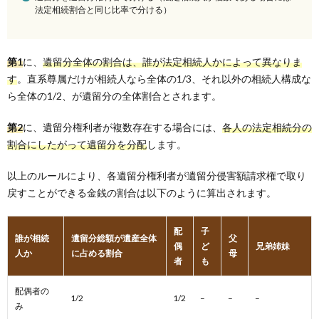
法定相続割合と同じ比率で分ける）
第1
に、
遺留分全体の割合は、誰が法定相続人かによって異なりま
す
。直系尊属だけが相続人なら全体の1/3、それ以外の相続人構成な
ら全体の1/2、が遺留分の全体割合とされます。
第2
に、遺留分権利者が複数存在する場合には、
各人の法定相続分の
割合にしたがって遺留分を分配
します。
以上のルールにより、各遺留分権利者が遺留分侵害額請求権で取り
戻すことができる金銭の割合は以下のように算出されます。
配
子
誰が相続
遺留分総額が遺産全体
父
偶
ど
兄弟姉妹
人か
に占める割合
母
者
も
配偶者の
1/2
1/2
–
–
–
み