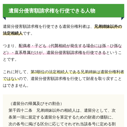
遺留分侵害額請求権を行使できる人物
遺留分侵害額請求権を行使できる遺留分権利者は、
兄弟姉妹以外の
法定相続人
です。
つまり、
配偶者・子ども（代襲相続が発生する場合には孫・ひ孫な
ど）・直系尊属だけが、遺留分侵害額請求権を行使できる
というこ
とです。
これに対して、
第3順位の法定相続人である兄弟姉妹は遺留分権利者
ではない
ので、遺留分侵害額請求権を行使して財産を取り戻すこと
はできません。
（遺留分の帰属及びその割合）
第千四十二条 兄弟姉妹以外の相続人は、遺留分として、次
条第一項に規定する遺留分を算定するための財産の価額に、
次の各号に掲げる区分に応じてそれぞれ当該各号に定める割