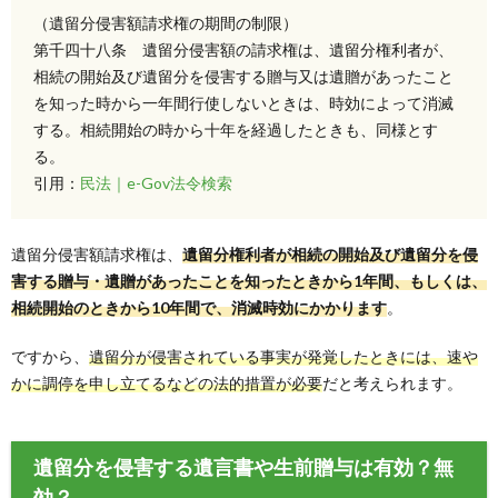
（遺留分侵害額請求権の期間の制限）
第千四十八条 遺留分侵害額の請求権は、遺留分権利者が、
相続の開始及び遺留分を侵害する贈与又は遺贈があったこと
を知った時から一年間行使しないときは、時効によって消滅
する。相続開始の時から十年を経過したときも、同様とす
る。
引用：
民法｜e-Gov法令検索
遺留分侵害額請求権は、
遺留分権利者が相続の開始及び遺留分を侵
害する贈与・遺贈があったことを知ったときから1年間、もしくは、
相続開始のときから10年間で、消滅時効にかかります
。
ですから、
遺留分が侵害されている事実が発覚したときには、速や
かに調停を申し立てるなどの法的措置が必要
だと考えられます。
遺留分を侵害する遺言書や生前贈与は有効？無
効？