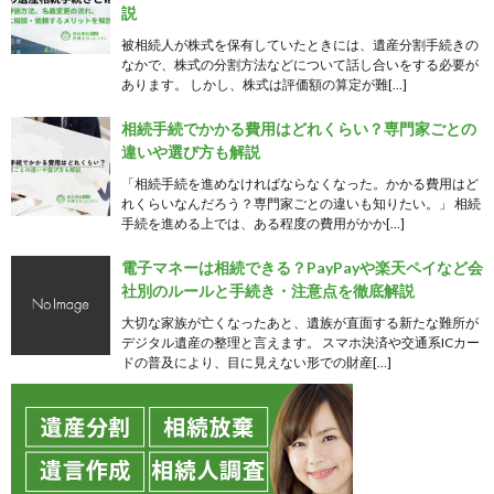
説
被相続人が株式を保有していたときには、遺産分割手続きの
なかで、株式の分割方法などについて話し合いをする必要が
あります。 しかし、株式は評価額の算定が難[…]
相続手続でかかる費用はどれくらい？専門家ごとの
違いや選び方も解説
「相続手続を進めなければならなくなった。かかる費用はど
れくらいなんだろう？専門家ごとの違いも知りたい。」 相続
手続を進める上では、ある程度の費用がかか[…]
電子マネーは相続できる？PayPayや楽天ペイなど会
社別のルールと手続き・注意点を徹底解説
大切な家族が亡くなったあと、遺族が直面する新たな難所が
デジタル遺産の整理と言えます。 スマホ決済や交通系ICカー
ドの普及により、目に見えない形での財産[…]