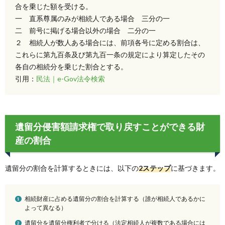
合を乗じた額を受ける。
一 直系尊属のみが相続人である場合 三分の一
二 前号に掲げる場合以外の場合 二分の一
２ 相続人が数人ある場合には、前項各号に定める割合は、
これらに第九百条及び第九百一条の規定により算定したその
各自の相続分を乗じた割合とする。
引用：
民法｜e-Gov法令検索
遺留分侵害額請求権で取り戻すことができる財
産の割合
遺留分の割合を計算するときには、以下の
2ステップ
に基づきます。
相続財産に占める遺留分の割合を計算する（誰が相続人であるかに
よって異なる）
遺留分を遺留分権利者で分ける（法定相続人が複数である場合には