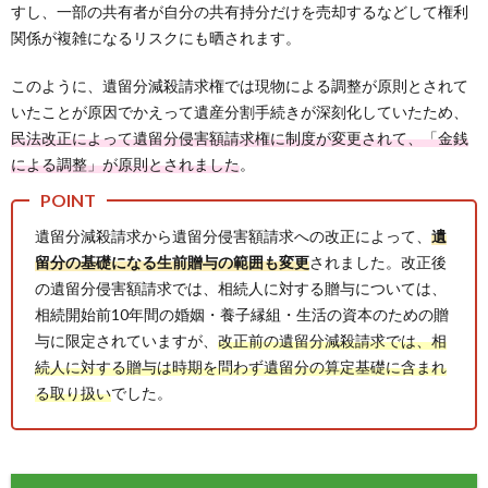
すし、一部の共有者が自分の共有持分だけを売却するなどして権利
関係が複雑になるリスクにも晒されます。
このように、遺留分減殺請求権では現物による調整が原則とされて
いたことが原因でかえって遺産分割手続きが深刻化していたため、
民法改正によって遺留分侵害額請求権に制度が変更されて、「金銭
による調整」が原則とされました
。
遺留分減殺請求から遺留分侵害額請求への改正によって、
遺
留分の基礎になる生前贈与の範囲も変更
されました。改正後
の遺留分侵害額請求では、相続人に対する贈与については、
相続開始前10年間の婚姻・養子縁組・生活の資本のための贈
与に限定されていますが、
改正前の遺留分減殺請求では、相
続人に対する贈与は時期を問わず遺留分の算定基礎に含まれ
る取り扱い
でした。