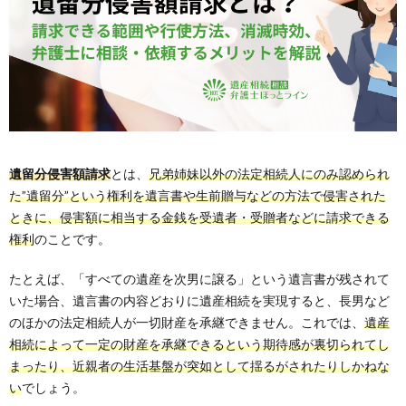
遺留分侵害額請求
とは、
兄弟姉妹以外の法定相続人にのみ認められ
た”遺留分”という権利を遺言書や生前贈与などの方法で侵害された
ときに、侵害額に相当する金銭を受遺者・受贈者などに請求できる
権利
のことです。
たとえば、「すべての遺産を次男に譲る」という遺言書が残されて
いた場合、遺言書の内容どおりに遺産相続を実現すると、長男など
のほかの法定相続人が一切財産を承継できません。これでは、
遺産
相続によって一定の財産を承継できるという期待感が裏切られてし
まったり、近親者の生活基盤が突如として揺るがされたりしかねな
い
でしょう。